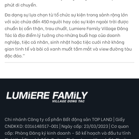
phút di chuyển.
Đa dạng sự lựa chọn từ tổ chức sự kiện trong sảnh rộng lớn
với sức chứa đến 450 người hay các sự kiện ngoài trời được
chuẩn bị cẩn thận, trau chuốt, Lumiere Family Village Đông
Tác là địa điểm lý tưởng cho những buổi họp của doanh
nghiệp, tiệc cá nhân, sinh nhật hoặc tiệc cưới nhờ không
gian tinh tế và bãi cỏ xanh muốt tầm mắt và view đường tàu
độc đáo.”
Chi nhánh Công ty cổ phần Bất động sản TOP LAND | Giấy
CNĐKKD: 0316148517-001 | Ngày cấp: 23/03/2023 | Cơ quan
cấp: Phòng Đăng ký kinh doanh – Sở kế hoạch và đầu tư tỉnh