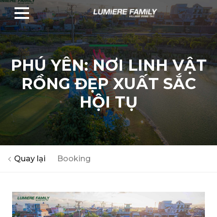
PHÚ YÊN: NƠI LINH VẬT
RỒNG ĐẸP XUẤT SẮC
HỘI TỤ
Quay lại
Booking